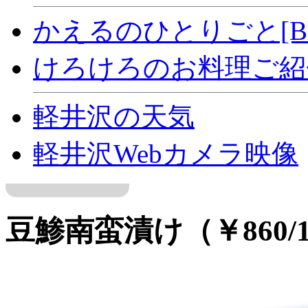
かえるのひとりごと[Bl
けろけろのお料理ご紹介[
軽井沢の天気
軽井沢Webカメラ映像
豆鯵南蛮漬け（￥860/