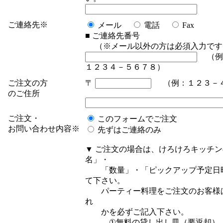
ご連絡先
※
メール
電話
Fax
■
ご連絡先番号
（
※
メール以外の方は必須入力です
（例
１２３４－５６７８）
ご注文の方
〒
（例：１２３－
のご住所
ご注文・
このフォームでご注文
お問い合わせ内容
※
先ずはご連絡のみ
▼
ご注文の場合は、けろけろキッチンの
名」・
「数量」・「ピックアップ予定日
て下さい。
パーティー料理をご注文のお客様
れ
かを必ずご記入下さい。
①無料の貸し出し皿（要返却）